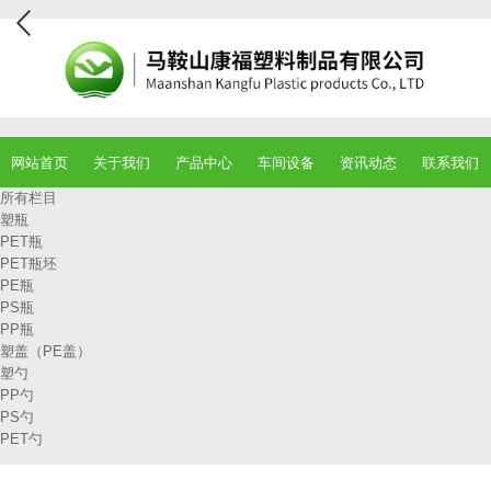
网站首页
关于我们
产品中心
车间设备
资讯动态
联系我们
所有栏目
塑瓶
PET瓶
PET瓶坯
PE瓶
PS瓶
PP瓶
塑盖（PE盖）
塑勺
PP勺
PS勺
PET勺