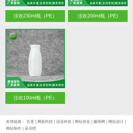
注吹230ml瓶（PE）
注吹200ml瓶（PE)
注吹100ml瓶（PE）
友情链接：
百度
|
网新科技
|
诏业科技
|
网站优化
|
徽商网
|
网站设计
|
网站制作
|
采买吧