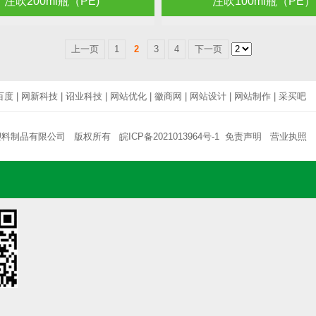
注吹200ml瓶（PE)
注吹100ml瓶（PE）
上一页
1
2
3
4
下一页
百度
|
网新科技
|
诏业科技
|
网站优化
|
徽商网
|
网站设计
|
网站制作
|
采买吧
塑料制品有限公司 版权所有
皖ICP备2021013964号-1
免责声明
营业执照