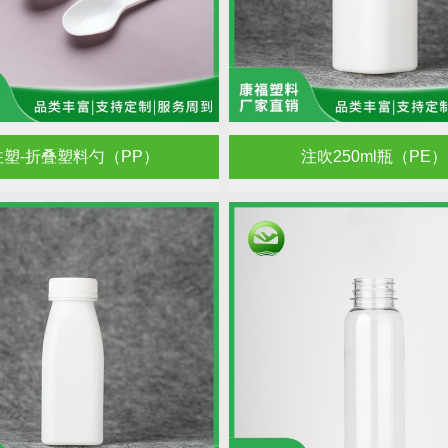
注塑-折叠塑料勺（PP）
注吹250ml瓶（PE）