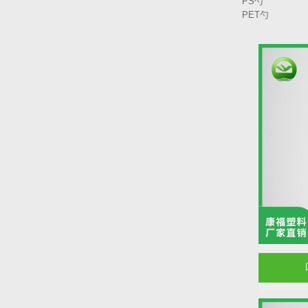
PS勺
PET勺